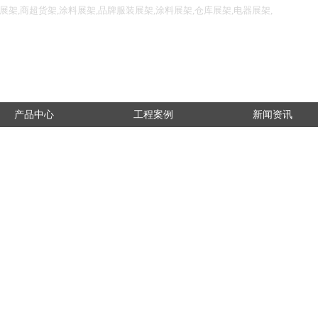
架,商超货架,涂料展架,品牌服装展架,涂料展架,仓库展架,电器展架,
产品中心
工程案例
新闻资讯