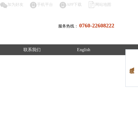




加为好友
手机平台
APP下载
网站地图
0760-22608222
服务热线：
联系我们
English
在线客服 ◀