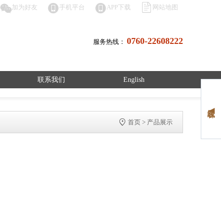




加为好友
手机平台
APP下载
网站地图
0760-22608222
服务热线：
联系我们
English
在线客服 ◀

首页
>
产品展示